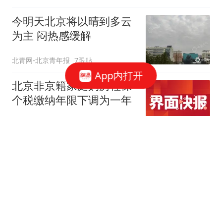
今明天北京将以晴到多云
为主 闷热感缓解
北青网-北京青年报
7跟贴
App内打开
北京非京籍家庭购房社保
个税缴纳年限下调为一年
界面新闻
212跟贴
北京放松限购 专家：全国
新一轮房地产宽松窗口打
开
中新经纬
40跟贴
北京购房新政：公积金最