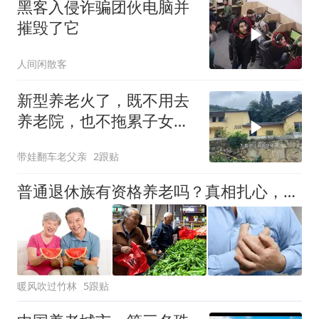
黑客入侵诈骗团伙电脑并
摧毁了它
人间闲散客
新型养老火了，既不用去
养老院，也不拖累子女，
太治愈了
带娃翻车老父亲
2跟贴
普通退休族有资格养老吗？真相扎心，如能凑齐这三样再谈养老不迟
暖风吹过竹林
5跟贴