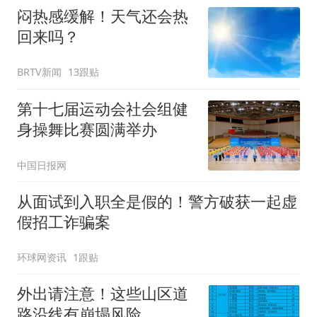
闷热感缓解！天气还会热
回来吗？
BRTV新闻
13跟贴
第十七届运动会社会组健
身操舞比赛圆满举办
中国日报网
从面试到入职全是假的！警方破获一起虚
假招工诈骗案
环球网资讯
1跟贴
外出请注意！这些山区道
路沿线有崩塌风险