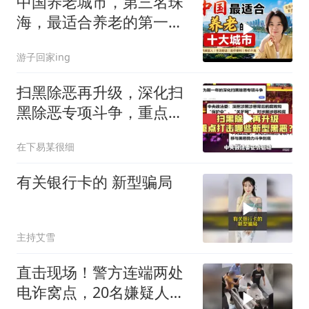
中国养老城市，第三名珠
海，最适合养老的第一名
你绝对想不到
游子回家ing
扫黑除恶再升级，深化扫
黑除恶专项斗争，重点打
击哪些新型黑恶？
在下易某很细
有关银行卡的 新型骗局
主持艾雪
直击现场！警方连端两处
电诈窝点，20名嫌疑人当