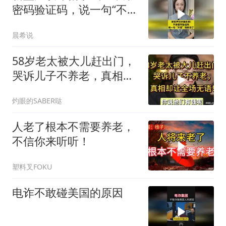
密码验证码，说一句“不
是”钱就没了
晨希说
58岁老太被大儿赶出门，
哭诉儿子不养老，真相却
让全场无语！
灼眼的SABER哒
人老了根本不需要养老，
不信你来听听！
塑料叉FOKU
电诈不敢碰美国的原因