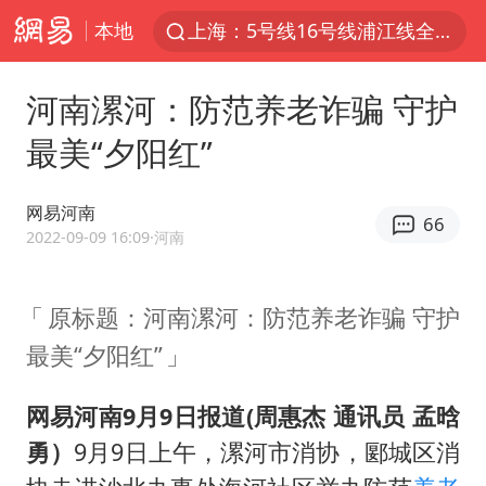
本地
白海豚预计将在浙江苍南到三门一带登陆
今日15时起福州地铁高架区段停运
河南漯河：防范养老诈骗 守护
国足U17与阿森纳决赛取消 并列冠军
最美“夕阳红”
王艺迪2-4不敌张本美和止步4强
上门女婿出轨女邻居多年被判重婚罪
网易河南
66
2025年小学教师减少13.19万
2022-09-09 16:09
·河南
王艺迪无缘横滨赛决赛
原标题：河南漯河：防范养老诈骗 守护
泰国：高度重视中国游客旅游体验
最美“夕阳红”
上海大部迎大暴雨
《龙餐馆》 冲奖
网易河南9月9日报道(周惠杰 通讯员 孟晗
蒯曼挺进WTT横滨冠军赛女单四强
勇）
9月9日上午，漯河市消协，郾城区消