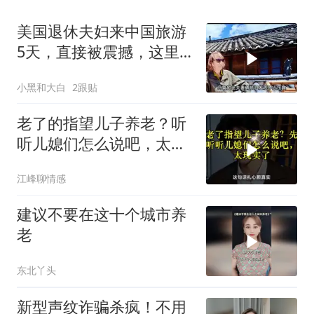
美国退休夫妇来中国旅游
5天，直接被震撼，这里
简直是旅游天堂
小黑和大白
2跟贴
老了的指望儿子养老？听
听儿媳们怎么说吧，太现
实了！
江峰聊情感
建议不要在这十个城市养
老
东北丫头
新型声纹诈骗杀疯！不用