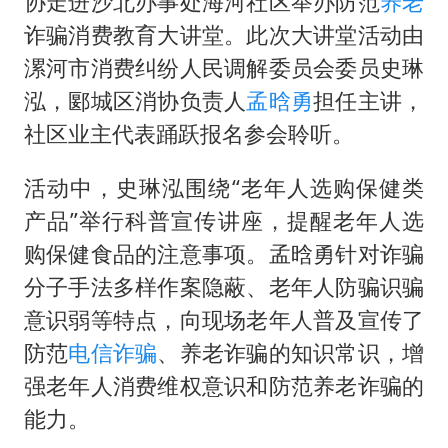
协走进沙北办事处海河社区举办防范
养老
以军士兵把枪口对准中国记者
诈骗消费教育大讲堂。此次大讲堂活动由
笔试第一被劝弃考涉事副校长被撤职
漯河市消费纠纷人民调解委员会委员史琳
白海豚5次眼壁置换
泓，郾城区消协负责人
孟晗勇
担任主讲，
构建更高水平的全民健身公共服务体系
社区业主代表踊跃报名参会聆听。
活动中，史琳泓围绕“老年人选购保健类
产品”举行科普宣传讲座，提醒老年人选
购保健食品的注意事项。孟晗勇针对诈骗
分子手法多样作案隐蔽、老年人防骗识骗
意识弱等特点，向现场老年人普及宣传了
防范
电信诈骗
、养老诈骗的知识常识，增
强老年人消费维权意识和防范养老诈骗的
能力。